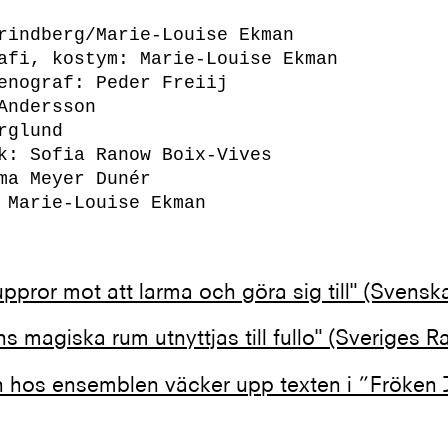
rindberg/Marie-Louise Ekman

afi, kostym: Marie-Louise Ekman

enograf: Peder Freiij

Andersson

rglund

k: Sofia Ranow Boix-Vives

ma Meyer Dunér

 Marie-Louise Ekman
ppror mot att larma och göra sig till" (Svens
ns magiska rum utnyttjas till fullo" (Sveriges R
 hos ensemblen väcker upp texten i ”Fröken 