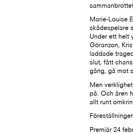
sammanbrottet
Marie-Louise E
skådespelare 
Under ett helt 
Göranzon, Kris
laddade tragedi
slut, fått chan
gång, gå mot s
Men verklighet
på. Och åren h
allt runt omkri
Föreställninge
Premiär 24 feb